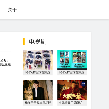
关于
电视剧
尚经典：
得以体现
I.G&WIT全球首家旗
I.G&WIT全球首家旗
舰店 门胁聪现场开
舰店5月1日落地上
挂
海 超人气IP集结引
期待
杨洋于巴黎出席品牌
次元壁破了 海澜之
晚宴 于记忆流动间
家出功夫大片了！赵