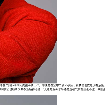
梦瑶在二胎怀孕期间内接手的工作。即便是在宣布二胎怀孕后，奚梦瑶也依然没有放慢
和网友们也纷纷为其敬业精神点赞：“无论是业务水平还是超模气质都丝毫不减，依旧