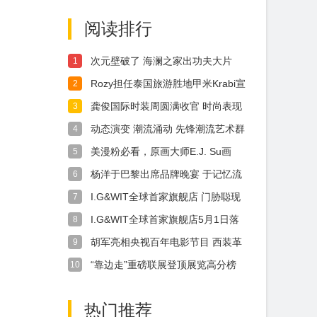
探寻自我
文卓谢苗凌云大秀功
阅读排行
夫齐贺龙年！
次元壁破了 海澜之家出功夫大片
1
了！赵文卓谢苗凌云大秀功夫齐贺
Rozy担任泰国旅游胜地甲米Krabi宣
2
龙年！
传大使
龚俊国际时装周圆满收官 时尚表现
3
力获国际认可
动态演变 潮流涌动 先锋潮流艺术群
4
展「律动的妙想」登陆三里屯太古
美漫粉必看，原画大师E.J. Su画
5
里
展“超能幻想”8月26日拉开帷幕
杨洋于巴黎出席品牌晚宴 于记忆流
6
动间探寻自我
I.G&WIT全球首家旗舰店 门胁聪现
7
场开挂
I.G&WIT全球首家旗舰店5月1日落
8
地上海 超人气IP集结引期待
胡军亮相央视百年电影节目 西装革
9
履散发男性成熟魅力
“靠边走”重磅联展登顶展览高分榜
10
怪可爱配方正式公开
热门推荐