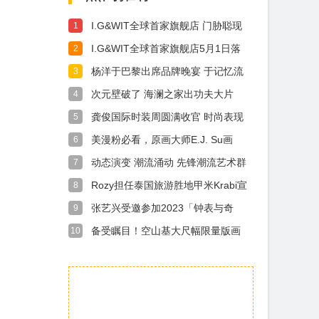
I.G&WIT全球首家旗舰店 门胁聪现
1
场开挂
I.G&WIT全球首家旗舰店5月1日落
2
地上海 超人气IP集结引期待
杨洋于巴黎出席品牌晚宴 于记忆流
3
动间探寻自我
次元壁破了 海澜之家出功夫大片
4
了！赵文卓谢苗凌云大秀功夫齐贺
龚俊国际时装周圆满收官 时尚表现
5
龙年！
力获国际认可
美漫粉必看，原画大师E.J. Su画
6
展“超能幻想”8月26日拉开帷幕
动态演变 潮流涌动 先锋潮流艺术群
7
展「律动的妙想」登陆三里屯太古
Rozy担任泰国旅游胜地甲米Krabi宣
8
里
传大使
张艺兴受邀参加2023「钟表与奇
9
迹」日内瓦高级钟表展
备受瞩目！空山基大尺幅限量版画
10
日本外首发，随展登陆北京