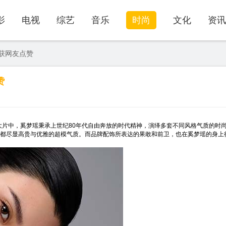
影
电视
综艺
音乐
时尚
文化
资讯
获网友点赞
赞
片中，奚梦瑶秉承上世纪80年代自由奔放的时代精神，演绎多套不同风格气质的时
，都尽显高贵与优雅的超模气质。而品牌配饰所表达的果敢和前卫，也在奚梦瑶的身上