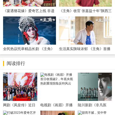
《宴遇簪花缘》爱奇艺上线 非遗
《主角》收官 张嘉益十年“陕西三
簪花邂逅海洋美食
部曲”沉淀演员本真
全民热议托举精品长剧 《主角》
生活真实陕味浓郁 《主角》首播
成就国民级文化现象
收视口碑满堂彩
阅读排行
网剧《凤皇传》近日
电视剧《画眉》开播
陆川新剧《非凡医
正式开机 甜趣来袭期
首日收视破2，年底
者》定档11月17日