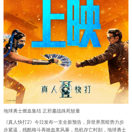
地球勇士燃血集结 正邪鏖战殊死较量
《真人快打2》今日发布一支全新预告，异世界黑暗势力步
步紧逼，残酷格斗再掀血浆风暴，危机存亡时刻，地球勇士