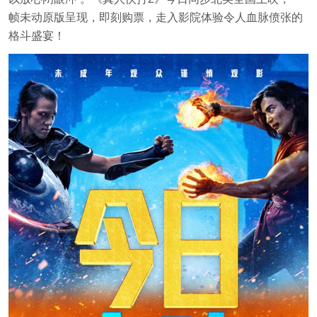
帧未动原版呈现，即刻购票，走入影院体验令人血脉偾张的
格斗盛宴！