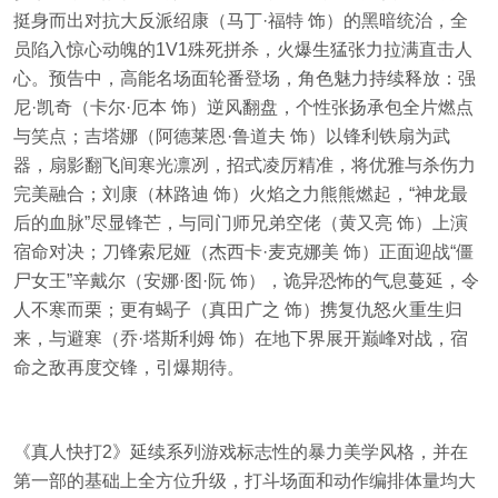
挺身而出对抗大反派绍康（马丁·福特 饰）的黑暗统治，全
员陷入惊心动魄的1V1殊死拼杀，火爆生猛张力拉满直击人
心。预告中，高能名场面轮番登场，角色魅力持续释放：强
尼·凯奇（卡尔·厄本 饰）逆风翻盘，个性张扬承包全片燃点
与笑点；吉塔娜（阿德莱恩·鲁道夫 饰）以锋利铁扇为武
器，扇影翻飞间寒光凛冽，招式凌厉精准，将优雅与杀伤力
完美融合；刘康（林路迪 饰）火焰之力熊熊燃起，“神龙最
后的血脉”尽显锋芒，与同门师兄弟空佬（黄又亮 饰）上演
宿命对决；刀锋索尼娅（杰西卡·麦克娜美 饰）正面迎战“僵
尸女王”辛戴尔（安娜·图·阮 饰），诡异恐怖的气息蔓延，令
人不寒而栗；更有蝎子（真田广之 饰）携复仇怒火重生归
来，与避寒（乔·塔斯利姆 饰）在地下界展开巅峰对战，宿
命之敌再度交锋，引爆期待。
《真人快打2》延续系列游戏标志性的暴力美学风格，并在
第一部的基础上全方位升级，打斗场面和动作编排体量均大