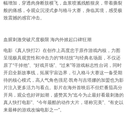
幅增加，穿透肉身断肢横飞，血浆喷溅残酷狠戾，带着撕裂
般的痛感，令观众沉浸式参与格斗大赛，身临其境，感受极
致震撼的感官冲击。
血腥刺激突破尺度极限 海内外掀起口碑狂潮
电影《真人快打2》在创作上高度忠于原作游戏内核，力图
呈现极具观赏性和冲击力的“终结技”与经典名场面，不仅还
原了“干掉他”、“好戏开场”、“过来”等游戏标志性台词，同时
开启全新故事线，拓展宇宙边界，引入格斗大赛这一备受期
待的核心模式，高人气角色强尼·凯奇与吉塔娜的加盟也为影
片注入更多活力与看点。影片在海外首映后不但烂番茄高分
开局，观众也好评如潮，盛赞其为“迄今为止最好看最刺激的
真人快打电影”、“今年最酷的动作大片，堪称完美”、“有史以
来最棒的游戏改编电影之一”。