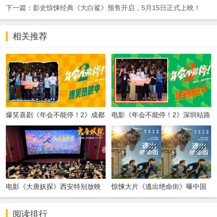
下一篇：影史惊悚经典《大白鲨》预售开启，5月15日正式上映！
相关推荐
爆笑喜剧《年会不能停！2》成都
电影《年会不能停！2》深圳站路
站路演顺利举行 张若昀白客爆笑
演笑声不断 主创解读分享更多幕
整活走心输出
后创作
电影《大唐妖探》西安特别放映
惊悚大片《逃出绝命街》曝中国
开启古城合家欢奇幻冒险！
独家海报 恐龙步步紧逼压迫感拉
满
阅读排行