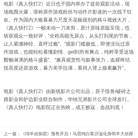
电影《真人快打2》近日也于国内举办了提前观影活动，现
场氛围火爆，堪称原作游戏粉丝与动作片影迷的一次线下狂
欢。作为国内大银幕暴力尺度天花板级别的格斗视效大片，
《真人快打2》一帧未动一刀未剪，原汁原味原版呈现，也
斩获观众一致好评，“全程高能无尿点，从头打到尾的节奏，
让人紧绷神经、直呼过瘾”、“观影门槛极低，即便没玩过原
作游戏，也能轻松看懂剧情、get到所有爽点，纯粹享受这场
酣畅淋漓的格斗盛宴”、“兼具观赏性与叙事张力，血腥终结
技高度还原游戏，暴力美学拉满，看得人肾上腺素飙升”。
电影《真人快打2》由新线影片公司出品，原子怪兽/破碎之
路影业和炉边影业联合制作，华纳兄弟影片公司全球发行。
《真人快打2》电影院正在热映，成王败寇，血战到底！
上一篇：《绵羊侦探团》预售开启！马思纯白客沙溢化身明羊大侦探