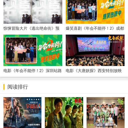
惊悚冒险大片《逃出绝命街》预
爆笑喜剧《年会不能停！2》成都
售开启 安妮海瑟薇直面恐龙围猎
站路演顺利举行 张若昀白客爆笑
整活走心输出
电影《年会不能停！2》深圳站路
电影《大唐妖探》西安特别放映
演笑声不断 主创解读分享更多幕
开启古城合家欢奇幻冒险！
后创作
阅读排行