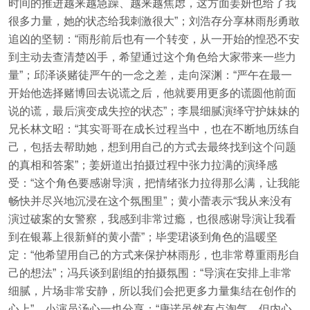
时间的推进越来越急躁、越来越焦虑，这方面姜妍也给了我
很多力量，她的状态给我刺激很大”；刘浩存分享林雨彤勇敢
追凶的坚韧：“雨彤前后也有一个转变，从一开始的惶恐不安
到主动去查清楚凶手，希望通过这个角色给大家带来一些力
量”；邱泽谈赌徒严午的一念之差，走向深渊：“严午在最一
开始他选择赌博回去说谎之后，他就要用更多的谎圆他前面
说的谎，最后演变成失控的状态”；李晨细腻演绎守护妹妹的
兄长林文昭：“其实哥哥在成长过程当中，也在不断地历练自
己，包括去帮助她，想到用自己的方式去最终找到这个问题
的真相和答案”；姜妍道出拍摄过程中张力拉满的演绎感
受：“这个角色要感谢导演，把情绪张力拉得那么满，让我能
畅快并尽兴地沉浸在这个氛围里”；黄小蕾表示“我从来没有
演过破案的女警察，我感到非常过瘾，也很感谢导演让我看
到在银幕上很新鲜的黄小蕾”；毕雯珺谈到角色的温暖坚
定：“他希望用自己的方式来保护林雨彤，也非常尊重雨彤自
己的想法”；冯兵谈到剧组的拍摄氛围：“导演在安排上非常
细腻，片场非常安静，所以我们会把更多力量集结在创作的
心上”，小演员汤心一也分享：“唐诺虽然有点淘气，但内心