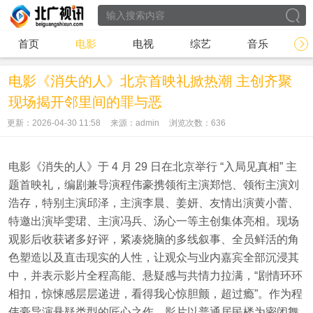
首页
电影
电视
综艺
音乐
电影《消失的人》北京首映礼掀热潮 主创齐聚
现场揭开邻里间的罪与恶
更新：2026-04-30 11:58
来源：admin
浏览次数：
636
电影《消失的人》于 4 月 29 日在北京举行 “入局见真相” 主
题首映礼，编剧兼导演程伟豪携领衔主演郑恺、领衔主演刘
浩存，特别主演邱泽，主演李晨、姜妍、友情出演黄小蕾、
特邀出演毕雯珺、主演冯兵、汤心一等主创集体亮相。现场
观影后收获诸多好评，紧凑烧脑的多线叙事、全员鲜活的角
色塑造以及直击现实的人性，让观众与业内嘉宾全部沉浸其
中，并表示影片全程高能、悬疑感与共情力拉满，“剧情环环
相扣，惊悚感层层递进，看得我心惊胆颤，超过瘾”。作为程
伟豪导演悬疑类型的匠心之作，影片以普通居民楼为密闭舞