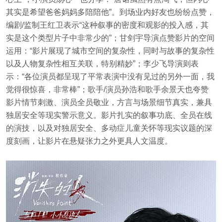
其实是希望爸爸妈妈多陪陪他”。到场业内好友也纷纷点赞，
编剧/监制王红卫表示“这种叙事的密度和观影的投入感，其
实是这个类型片子中非常少的”；甘剑宇导演点赞影片的空间
运用：“影片展现了城市空间的复杂性，同时与故事的复杂性
以及人物复杂性相互关联，特别精妙”；李少飞导演则表
示：“各位演员都呈现了平常表演中没有见过的另外一面，我
觉得很惊喜，非常棒”；歌手/演员孙浩和歌手余景天也夸赞
影片情节刺激、演员全员敬业，方言与场景细节真实，兼具
独居安全等现实警示意义。影片扎实的叙事功底、全员在线
的演技，以及对独居安全、多动症儿童关怀等现实议题的深
度刻画，让影片在悬疑张力之外更具人文温度。