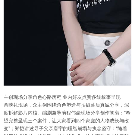
主创现场分享角色心路历程 业内好友点赞多线叙事呈现
首映礼现场，众主创围绕角色塑造与拍摄幕后真诚分享，深
度拆解影片内核。编剧兼导演程伟豪现场分享创作初衷：“希
望完整呈现三个案件，让大家看到四个家庭的人物成长与改
变”；郑恺讲述寻子父亲唐宇的理智崩塌与执念坚守：“随着