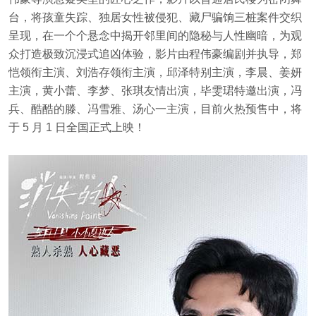
台，将孩童失踪、独居女性被侵犯、藏尸骗饷三桩案件交织
呈现，在一个个悬念中揭开邻里间的隐秘与人性幽暗，为观
众打造极致沉浸式追凶体验，影片由程伟豪编剧并执导，郑
恺领衔主演、刘浩存领衔主演，邱泽特别主演，李晨、姜妍
主演，黄小蕾、李梦、张琪友情出演，毕雯珺特邀出演，冯
兵、酷酷的滕、冯雪雅、汤心一主演，目前火热预售中，将
于 5 月 1 日全国正式上映！