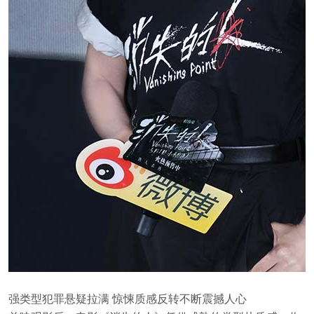
强类型犯罪悬疑拉满 惊悚质感反转不断震撼人心