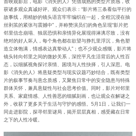
首映观影后，电影《消失的人》凭借成熟的类型片质感，收
获诸多观众真诚好评。观众们表示：“影片将三条看似平行的
故事线，用精妙的镜头语言牢牢编织在一起，全程沉浸在抽
丝剥茧的紧张与震撼中”，并称赞演员们的角色呈现“影片把
邻里信念崩塌、独居恐惧和亲情异化展现得淋漓尽致，没有
绝对的好人坏人，每个角色都在欲望与挣扎里浮沉，角色塑
造立体饱满，情感表达真挚动人”；也不少观众感慨，影片将
镜头转向邻里之间的微妙关系，深挖平凡生活背后的人性百
态，以细腻视角探讨亲情、困境与人性抉择，引人深思。电
影《消失的人》将悬疑类型与现实议题巧妙结合，既有类型
片的叙事节奏与悬念质感，又聚焦日常中的安全隐患与特殊
群体关怀，兼具悬疑性与社会思考价值。同时，影片对邻里
关系、家庭情感、人性善恶的细腻刻画，也让观众在解谜之
外，收获了更多关于生活与守护的感悟。5月1日，让我们一
同走进影院，探寻邻里谜局，揭开层层真相，感受藏在日常
之下的人性冷暖。