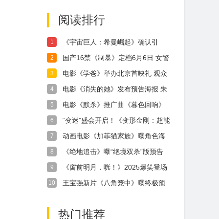
不断 主创解读分享
城合家欢奇幻冒险！
阅读排行
更多幕后创作
《宇宙巨人：希曼崛起》确认引
1
进！地球社畜变身宇宙战神 童年顶
国产16禁《制暴》定档6月6日 女警
2
流拔剑归来
蒋璐霞暴揍包贝尔
电影《学爸》举办北京首映礼 观众
3
与嘉宾好评不断有笑有泪有共情
电影《消失的她》发布预告海报 朱
4
一龙倪妮文咏珊飙戏压迫感十足
电影《默杀》推广曲《暮色回响》
5
MV温暖上线 张韶涵倾情献唱触动
“变迷”盛会开启！《变形金刚：超能
6
人心
勇士崛起》三大阵营霸气登场大银
动画电影《加菲猫家族》曝角色海
7
幕再筑梦
报 家族全员登场“猫”险一触即发
《绝地追击》曝“绝境双杀”版预告
8
毒贩嚣张猖狂公然挑衅武警边防战
《窗前明月，咣！》2025爆笑登场
9
士
“用薪为您服务”开启新年“首笑”
王宝强新片《八角笼中》曝终极预
10
告 冲破命运牢笼为出路“野蛮生长”
热门推荐