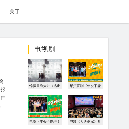
关于
电视剧
终
惊悚冒险大片《逃出
爆笑喜剧《年会不能
海报
绝命街》预售开启
停！2》成都站路演
》由
安妮海瑟薇直面恐龙
顺利举行 张若昀白
昊、
围猎
客爆笑整活走心输出
电影《年会不能停！
电影《大唐妖探》西
2》深圳站路演笑声
安特别放映 开启古