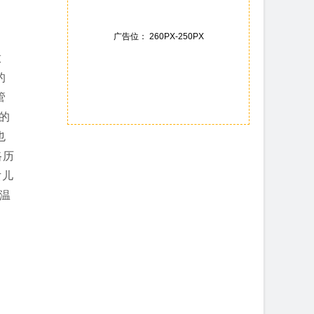
广告位： 260PX-250PX
放
的
管
的
也
路历
女儿
该温