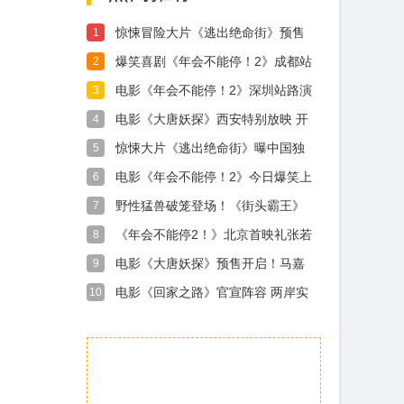
惊悚冒险大片《逃出绝命街》预售
1
开启 安妮海瑟薇直面恐龙围猎
爆笑喜剧《年会不能停！2》成都站
2
路演顺利举行 张若昀白客爆笑整活
电影《年会不能停！2》深圳站路演
3
走心输出
笑声不断 主创解读分享更多幕后创
电影《大唐妖探》西安特别放映 开
4
作
启古城合家欢奇幻冒险！
惊悚大片《逃出绝命街》曝中国独
5
家海报 恐龙步步紧逼压迫感拉满
电影《年会不能停！2》今日爆笑上
6
映 杭州站路演抽象整活不能停
野性猛兽破笼登场！《街头霸王》
7
（暂译）真人电影布兰卡单人预告
《年会不能停2！》北京首映礼张若
8
释出 杰森·莫玛回旋撞招式炸裂
昀白客现场爆笑整活 六城路演今日
电影《大唐妖探》预售开启！马嘉
9
开启引爆暑期狂欢
祺献唱主题曲《不退！》邀你共赴
电影《回家之路》官宣阵容 两岸实
10
探案之旅
力派演员共诉老兵乡愁